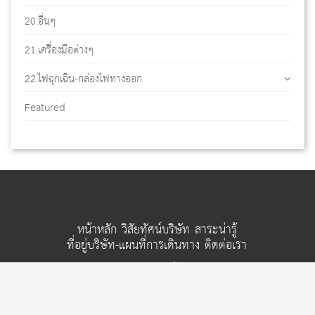
20.อื่นๆ
21.เครื่องมือต่างๆ
22.ไฟฉุกเฉิน-กล่องไฟทางออก
Featured
หน้าหลัก
วิสัยทัศน์บริษัท
สาระน่ารู้
ที่อยู่บริษัท-แผนที่การเดินทาง
ติดต่อเรา
© ห้างหุ้นส่วนจำกัด เอ.เอส.เซฟตี้ แอนด์ ซัพพลาย 2026