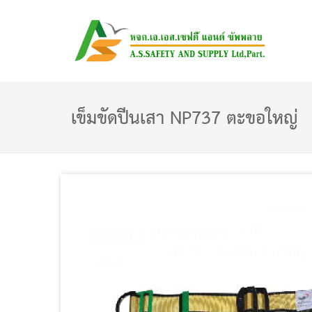
เข็มขัดปีนเสา NP737 ตะขอใหญ่