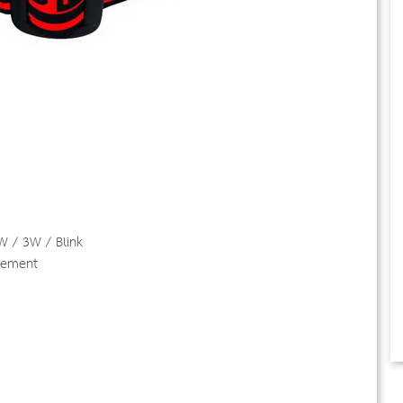
W / 3W / Blink
vement