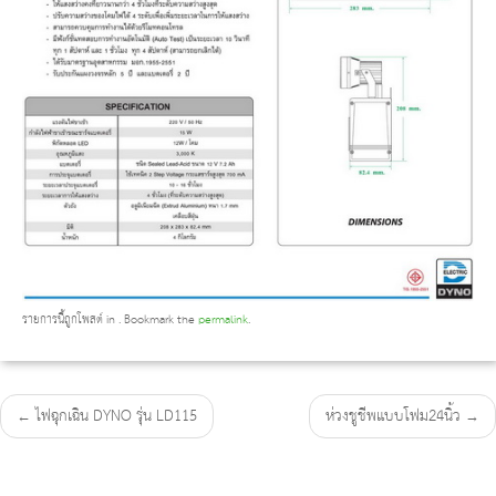
รายการนี้ถูกโพสต์ in . Bookmark the
permalink
.
←
ไฟฉุกเฉิน DYNO รุ่น LD115
ห่วงชูชีพแบบโฟม24นิ้ว
→